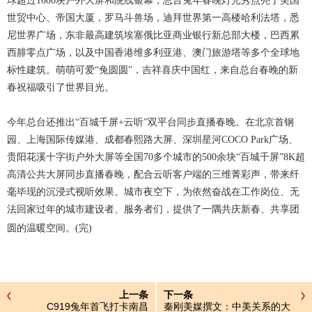
球超过1600块户外大屏和院线银幕，总台兔年春晚灯光秀点亮了美国
世贸中心、帝国大厦，罗马斗兽场，迪拜世界第一高楼哈利法塔，悉
尼世界广场，东非最高建筑埃塞俄比亚商业银行新总部大楼，巴西累
西腓零点广场，以及中国香港维多利亚港、澳门旅游塔等多个全球地
标性建筑。萌萌可爱“兔圆圆”，吉祥喜庆中国红，来自总台春晚的新
春祝福吸引了世界目光。
今年总台还推出“百城千屏+云听”双平台同步直播春晚。在北京首钢
园、上海国际传媒港、成都春熙路大屏、深圳星河COCO Park广场、
贵阳花溪十字街户外大屏等全国70多个城市的500余块“百城千屏”8K超
高清公共大屏同步直播春晚，配合云听客户端的三维菁彩声，带来纤
毫毕现的沉浸式视听效果。城市夜空下，为依然奋战在工作岗位、无
法回家过年的城市建设者、服务者们，提供了一隅共庆新春、共享团
圆的温暖空间。(完)
上一条
下一条
C919兔年首飞打卡南昌
秦刚美媒撰文：中美关系的大