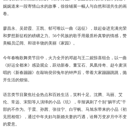
娓娓道来一段寄情山水的故事，徐徐铺展一幅人与自然和谐共生的画
卷。
廖昌永、吴碧霞、王凯、郁可唯以一曲《远征》，鼓起奋进充满光荣
和梦想新征程的磅礴之力。56个民族的歌手用最质朴真挚的情感，赞
美幅员辽阔、和谐丰饶的美丽《家园》。
今年春晚歌舞类节目中，火力全开的邓超与王二妮惊喜组合，以一曲
《好运全都来》感染观众，跃动新春。董宝石、凤凰传奇、赵今麦演
唱的《新春蹦蹦》在敲响癸卯兔年的钟声后，带着大家蹦蹦跳跳，抛
开生活的烦恼。
语言类节目聚焦社会热点和百姓生活，笑料十足。沈腾、马丽、艾
伦、常远、宋阳等人演绎的小品《坑》，辛辣讽刺了个别“躺平式”干
部的不作为。于震、孙茜、张佳宁、白宇帆、马旭东带来的小品《初
见照相馆》，通过中年夫妇与新婚夫妻的巧遇，诠释万变岁月中不变
的爱意。