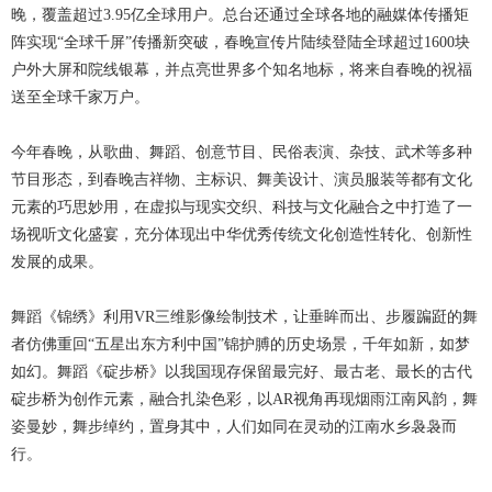
晚，覆盖超过3.95亿全球用户。总台还通过全球各地的融媒体传播矩
阵实现“全球千屏”传播新突破，春晚宣传片陆续登陆全球超过1600块
户外大屏和院线银幕，并点亮世界多个知名地标，将来自春晚的祝福
送至全球千家万户。
今年春晚，从歌曲、舞蹈、创意节目、民俗表演、杂技、武术等多种
节目形态，到春晚吉祥物、主标识、舞美设计、演员服装等都有文化
元素的巧思妙用，在虚拟与现实交织、科技与文化融合之中打造了一
场视听文化盛宴，充分体现出中华优秀传统文化创造性转化、创新性
发展的成果。
舞蹈《锦绣》利用VR三维影像绘制技术，让垂眸而出、步履蹁跹的舞
者仿佛重回“五星出东方利中国”锦护膊的历史场景，千年如新，如梦
如幻。舞蹈《碇步桥》以我国现存保留最完好、最古老、最长的古代
碇步桥为创作元素，融合扎染色彩，以AR视角再现烟雨江南风韵，舞
姿曼妙，舞步绰约，置身其中，人们如同在灵动的江南水乡袅袅而
行。