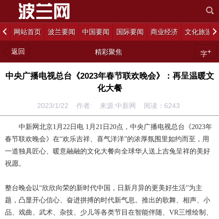
网站首页
波兰要闻
中国要闻
国际要闻
商业经济
文化旅游
返回
+
精彩聚焦
字
中央广播电视总台《2023年春节联欢晚会》：再呈温暖文
化大餐
2023/1/22 作者: 来源:中新网 阅读：
6243
中新网北京1月22日电 1月21日20点，中央广播电视总台《2023年
春节联欢晚会》在“欢乐吉祥、喜气洋洋”的浓厚氛围里如约而至，用
一道独具匠心、暖意融融的文化大餐向全球华人送上吉兔呈祥的美好
祝愿。
整台晚会以“欣欣向荣的新时代中国，日新月异的更美好生活”为主
题，凸显开心信心、奋进拼搏的时代新气息。推出的歌舞、相声、小
品、戏曲、武术、杂技、少儿等各类节目在智能伴随、VR三维绘制、