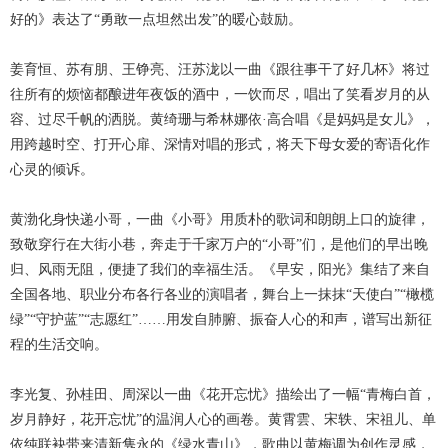
好的》表达了“勇敢一点坦然出发”的暖心鼓励。
姜育恒、苏有朋、王铮亮、汪苏泷以一曲《跟往事干了好几杯》将过
往所有的烦恼都酿进年夜饭的酒中，一饮而尽，唱出了笑看岁月的从
容、过尽千帆的洒脱。黄绮珊与希林娜依·高合唱《是妈妈是女儿》，
用跨越时空、打开心扉、深情对唱的形式，将天下母女爱的寄语化作
心灵的倾诉。
黄渤化身快递小哥，一曲《小哥》用质朴的歌词和朗朗上口的旋律，
致敬穿行在大街小巷，奔走于千家万户的“小哥”们，是他们的早出晚
归、风雨无阻，便捷了我们的幸福生活。《早安，阳光》集结了来自
全国各地、职业分布各行各业的演唱者，舞台上一抹抹“天使白”“橄榄
绿”“守护蓝”“志愿红”……用发自肺腑、振奋人心的和声，谱写出新征
程的生活交响。
李光复、孙桂田、周深以一曲《花开忘忧》描绘出了一幅“青梅白首，
岁月静好，花开忘忧”的温润人心的画卷。黄霄雲、宋轶、宋祖儿、单
依纯联袂带来清新隽永的《绿水青山》，歌曲以黄梅调为创作灵感，