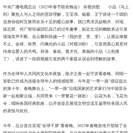
中央广播电视总台《2023年春节联欢晚会》 央视供图 小品《马上
到》聚焦人与人之间的宽容理解，王宝强、杨紫、王宁讲述一个因职
业身份临时互换而欢乐十足的暖心故事。脱口秀演员赵晓卉、邱瑞、
徐志胜、何广智坦诚回忆自己的过年趣事，贴近生活的幽默表达引发
现场笑声不断。岳云鹏和孙越一个《我的变、变、变》，让观众捧腹
不止。金靖、铁男、闫佩伦的小品《对视50秒》，引发用真心真意对
待身边爱人的共鸣。孙涛、秦岚、黄才伦、黄杨的小品《上热搜
了》，讲述了一段因视频引发的两个家庭从误会到理解的故事。
作为全球华人共同的文化年夜饭，除夕之夜一起守岁看春晚、同唱一
首歌已经成为连接全球华人的情感纽带。今年是“一带一路”倡议提出
的第十年。春晚舞台上，“一带一路”沿线国家的艺术家们与中国音乐
家一起相聚云端，共同带来《一带繁花一路歌》。以花为名，飞花为
令，唱响各国经典歌曲，以开放姿态展现文明交流互鉴带给各国人民
的喜悦与欢欣。
今年，总台首次实现“全球千屏”看春晚。2023年春晚宣传片登陆了全