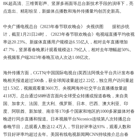
8K超高清、三维菁彩声、竖屏多画面等总台新技术手段的演绎下，亮
点迭出、精彩纷呈，新媒体点播数和海外传播量均创历史新高。
中央广播电视总台《2023年春节联欢晚会》 央视供图 据初步统
计，截至1月21日24时，《2023年春节联欢晚会》电视端直播平均收视
率达20.23%。新媒体直播用户规模达6.55亿人，相对去年直播增加
47.7%，竖屏看春晚累计观看规模达1.79亿人，相对去年增幅超50%。
央视频客户端2023年春晚互动人次达1.08亿次。
海外传播方面，CGTN(中国国际电视台)英西法阿俄全平台共计发布春
晚相关报道超过500条，获全球阅读量超过2.22亿，独立用户访问量超
过1.53亿，视频观看量3601万。央视网海外社交平台直播播放量超
4118万。总台通过68种语言面向全球受众转播或报道春晚，来自美
国、加拿大、法国、意大利、俄罗斯、日本、巴西、澳大利亚、印
度、阿联酋、新加坡、南非等170多个国家和地区的1000多家媒体对春
晚进行同步直播和报道。日本视频平台Niconico连续第八次转播总台
春晚节目，总观看人数达12.4万人，节目好评率达93%，观看人数和
节目好评率均超过去年。美国有线电视新闻网CNN持续推介总台春