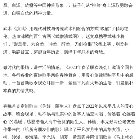
凰、白泽、貔貅等中国神兽形象，让孩子们从“神兽”身上汲取勇敢奋
进、自强自信的精神力量。
武术《演武》用现代科技与传统武术相融合的方式“唤醒”了精彩绝
伦、热血沸腾的百年古画《武僧演武图》。赵文卓携手武林小将
们，“形意拳、六合拳、冲拳、醉拳、刀剑枪棍”轮番上演，刚柔并
济，动静皆宜，穿越百年历史，演绎中华武术的奇绝。
做时代的眼睛，讲生活的情感。《2023年春节联欢晚会》邀请全国各
地、各行各业的百姓歌手亲临春晚舞台，用暖心旋律唱响平凡中的感
动，一首首新歌令观众耳目一新，聚焦平凡而火热的生活，引发质朴
本真的共情共鸣。
春晚首支定制歌曲《你好，陌生人》盘点了2022年以来平凡人的暖心
故事。晚会现场，毛不易与现实中的当事人隔空同唱，传递着“心连着
心”的温暖，感恩浩瀚人海中善良的陌生人。孙楠、李克勤两位老友合
作带来的《给所有朋友们的歌》唱出了平凡岁月中的真挚友谊。小
柯、沙溢、秦海璐、李光洁、胡夏、孟慧圆共同演唱歌曲《马上就会