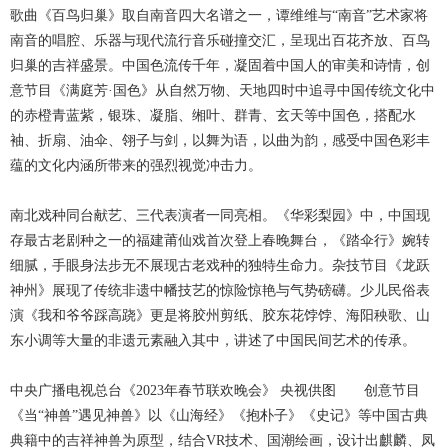
歌曲《百鸟归巢》取自南音四大名谱之一，谭维维与“南音”艺术家将
南音的唱腔、乐器与现代流行音乐碰撞交汇，呈现出百花齐放、百鸟
归巢的吉祥盛景。中国色流传千年，凝固着中国人的审美和诗情，创
意节目《满庭芳·国色》从自然万物、天地四时中追寻中国传统文化中
的赤橙青蓝紫，银珠、凝脂、缃叶、群青、玄天等中国色，搭配水
袖、折扇、油伞、翎子与剑，以舞为语，以曲为韵，感受中国色彩丰
蕴的文化内涵所带来的强烈视觉冲击力。
南北戏种同台献艺、三代表演者一同亮相。《华彩梨园》中，中国现
存最古老剧种之一的福建莆仙戏首次登上春晚舞台，《踏伞行》婉转
细腻，手眼身法步无不展现古老戏种的独特生命力。杂技节目《龙跃
神州》展现了传统非遗中幡技艺的惊险惊艳与气势磅礴。少儿民俗表
演《我和爷爷踩高跷》更是将胶州剪纸、胶东花饽饽、海阳秧歌、山
东小调等大量的非遗元素融入其中，讲述了中国民间艺术的传承。
中央广播电视总台《2023年春节联欢晚会》 央视供图 创意节目
《当“神兽”遇见神兽》以《山海经》《抱朴子》《史记》等中国古典
典籍中的吉祥神兽为原型，结合VR技术、国潮绘画，设计出麒麟、凤