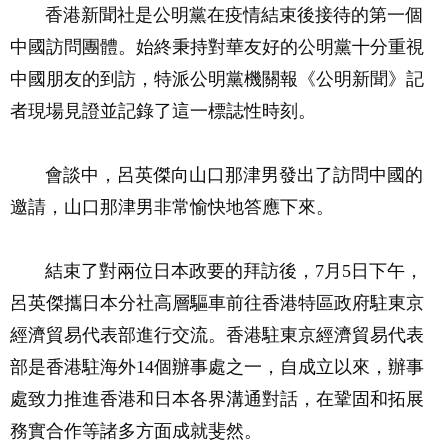
香港新聞社是公明黨在疫情結束後接待的第一個
中國訪問團體。始終秉持對華友好的公明黨十分重視
中國朋友的到訪，特派公明黨機關報《公明新聞》記
者現場見證並記錄了這一標誌性時刻。
會談中，呂英傑向山口那津男發出了訪問中國的
邀請，山口那津男非常愉快地答應下來。
結束了對兩位日本政要的拜訪後，7月5日下午，
呂英傑攜日本分社高層驅車前往香港特區政府駐東京
經濟貿易代表部進行交流。香港駐東京經濟貿易代表
部是香港駐海外14個辦事處之一，自成立以來，辦事
處致力推進香港和日本各界溝通對話，在鞏固和拓展
務實合作等諸多方面成就斐然。