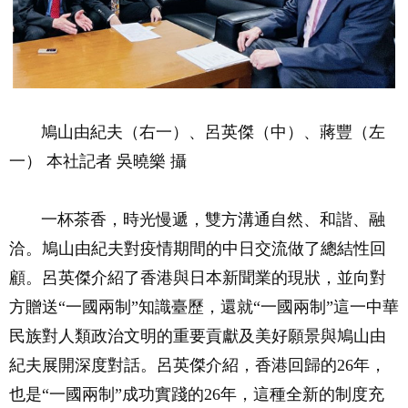
鳩山由紀夫（右一）、呂英傑（中）、蔣豐（左
一） 本社記者 吳曉樂 攝
一杯茶香，時光慢遞，雙方溝通自然、和諧、融
洽。鳩山由紀夫對疫情期間的中日交流做了總結性回
顧。呂英傑介紹了香港與日本新聞業的現狀，並向對
方贈送“一國兩制”知識臺歷，還就“一國兩制”這一中華
民族對人類政治文明的重要貢獻及美好願景與鳩山由
紀夫展開深度對話。呂英傑介紹，香港回歸的26年，
也是“一國兩制”成功實踐的26年，這種全新的制度充