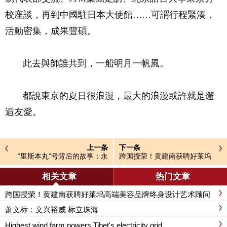
校座談，再到中國駐日本大使館……可謂行程緊湊，
活動密集，成果豐碩。
此去與師誰共到，一船明月一帆風。
都說東京的夏日很浪漫，最大的浪漫或許就是邂
逅友愛。
上一条
下一条
“里斯本丸”号背后的故事：永
跨国授荣！黄建南获聘好莱坞
不沉没的情谊
高端美容品牌终身设计艺术顾
问
相关文章
热门文章
跨国授荣！黄建南获聘好莱坞高端美容品牌终身设计艺术顾问
萧文标：文兴裕威 标立珠海
Highest wind farm powers Tibet's electricity grid