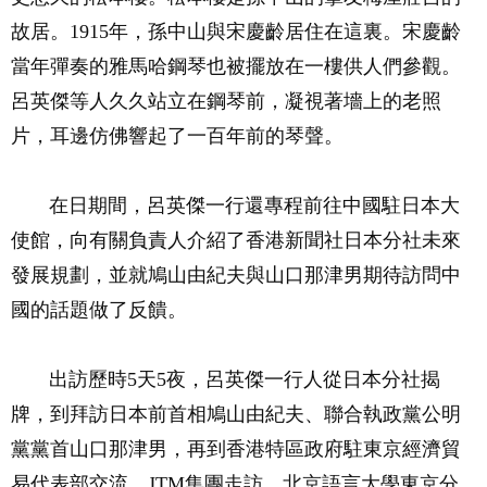
故居。1915年，孫中山與宋慶齡居住在這裏。宋慶齡
當年彈奏的雅馬哈鋼琴也被擺放在一樓供人們參觀。
呂英傑等人久久站立在鋼琴前，凝視著墻上的老照
片，耳邊仿佛響起了一百年前的琴聲。
在日期間，呂英傑一行還專程前往中國駐日本大
使館，向有關負責人介紹了香港新聞社日本分社未來
發展規劃，並就鳩山由紀夫與山口那津男期待訪問中
國的話題做了反饋。
出訪歷時5天5夜，呂英傑一行人從日本分社揭
牌，到拜訪日本前首相鳩山由紀夫、聯合執政黨公明
黨黨首山口那津男，再到香港特區政府駐東京經濟貿
易代表部交流、JTM集團走訪、北京語言大學東京分