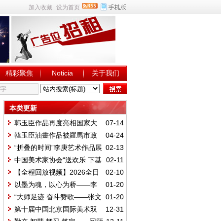
加入收藏
设为首页
精彩聚焦
Noticia
关于我们
本类更新
韩玉臣作品再度亮相国家大
07-14
剧院“古韵今辉—中国当代美术名家
韓玉臣油畫作品被羅馬市政
04-24
经典作品展”
府收藏
“折叠的时间”李庚艺术作品展
02-13
在香港成功举办
中国美术家协会“送欢乐 下基
02-11
层”赴中铁建设集团西安东站项目开
【全程回放视频】2026全日
02-10
展慰问活动
本华侨华人马年春节联欢晚会在日
以墨为魂，以心为桥——李
01-20
本东京隆重举行
庚的艺术人生与时代担当
“大师足迹 奋斗赞歌——张文
01-20
新艺术回顾展”在韩玉臣美术馆启幕
第十届中国北京国际美术双
12-31
年展在北京展览馆隆重开幕