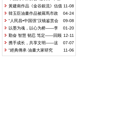
层”赴中铁建设集团西安东站项目开
黃建南作品《金谷銀流》估值
11-08
展慰问活动
1025萬美元 中國藝術力量閃耀國際
韓玉臣油畫作品被羅馬市政
04-24
舞台
府收藏
“人民昌•中国强”汉镜鉴赏会
09-08
在大唐西市成功举办！传世国宝惊
以墨为魂，以心为桥——李
01-20
艳亮相
庚的艺术人生与时代担当
勤奋 智慧 韧忍 笃定——回顾
12-11
我与张文新老师47年的深情厚谊
携手成长，共享文明——这
07-07
个暑假，150项未成年人关爱活动等
“經典傳承·油畫大家研究
11-06
你来参加！
展”開幕式暨《油畫大家研究系列》
新書發布會在京舉行