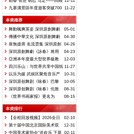
勤奋 智慧 韧忍 笃定——回顾
12-11
我与张文新老师47年的深情厚谊
九寨溝景區年度遊客突破700
11-22
萬人次
本类推荐
舞動颯爽英姿 深圳原創舞劇
05-01
《詠春》聖彼得堡首演綻放東方魅
傳播中華文化 深圳原創舞劇
04-30
力
《詠春》即將登陸馬林斯基劇院
座無虛席 名流雲集 深圳原創
04-26
舞劇《詠春》俄羅斯驚豔首秀
深圳原創舞劇《詠春》将用
04-23
舞姿引領俄羅斯觀衆領略中國文化
亞洲本年度最大型世界級教
12-03
魅力
育界會議 「大學校長高峰論壇
四川乐山：与世界共享中国纸
11-27
2024」舉行 全球 50 多間大學校長
艺“第一村”案例
以乐为媒 武侯区聚焦音乐产
10-31
及教育領袖出席
业新机遇
深圳原创舞剧《咏春》巴黎
10-05
首秀 塞纳河畔掀起“咏春”旋风
深圳原创舞剧《咏春》伦敦
08-31
首演“令人惊叹！”
《世界书画家报》更名为
08-15
《世界文化报》 开启文化传播新征
本类排行
程
【全程回放视频】2026全日
02-10
本华侨华人马年春节联欢晚会在日
第十届中国北京国际美术双
12-31
本东京隆重举行
年展在北京展览馆隆重开幕
中国美术家协会“送欢乐 下基
02-11