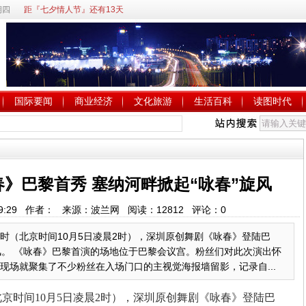
期四
距『七夕情人节』还有13天
国际要闻
商业经济
文化旅游
生活百科
读图时代
》巴黎首秀 塞纳河畔掀起“咏春”旋风
14:29:29 作者： 来源：波兰网 阅读：
12812
评论：
0
8时（北京时间10月5日凌晨2时），深圳原创舞剧《咏春》登陆巴
风。 《咏春》巴黎首演的场地位于巴黎会议宫。粉丝们对此次演出怀
现场就聚集了不少粉丝在入场门口的主视觉海报墙留影，记录自...
京时间10月5日凌晨2时），深圳原创舞剧《咏春》登陆巴