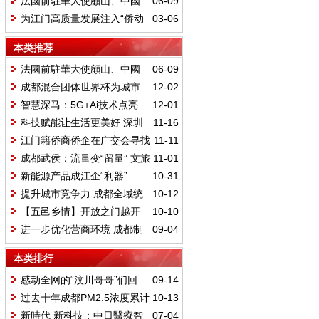
法國前駐華大使顧山、中國
06-09
ハJn14;リテ一ション&ウエルネス
前駐法國大使趙進軍一行在波龍堡
为江门高质量发展注入“侨动
03-06
革新西安フォーラム」が盛大に開
酒莊與中國藝術家徐裏深入交流
力”
幕
本类推荐
法國前駐華大使顧山、中國
06-09
前駐法國大使趙進軍一行在波龍堡
成都混合团体世界杯为城市
12-02
酒莊與中國藝術家徐裏深入交流
带来新活力
智慧深马：5G+Ai技术点亮
12-01
2024深圳马拉松
科技赋能让生活更美好 深圳
11-16
低空经济应用焕发生机
江门籍侨商侨企在广交会寻找
11-11
更多合作商机
成都武侯：流量变“留量” 文旅
11-01
融合激发新活力
新能源产品成江企“利器”
10-31
提升城市竞争力 成都全域统
10-12
筹“三中心一基地”核心功能空间布局
【五邑乡情】开放之门越开
10-10
越大 侨都窗口越“侨”越美
进一步优化营商环境 成都制
09-04
定惠企政策全生命周期管理办法
本类排行
感动全网的“汶川哥哥”们回
09-14
家：这是我们应该做的
过去十年成都PM2.5浓度累计
10-13
下降58个百分点
新時代 新科技：中日醫療智
07-04