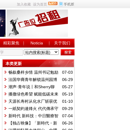
加入收藏
设为首页
精彩聚焦
Noticia
关于我们
本类更新
畅叙桑梓乡情 温州书记勉励
07-03
侨青共建“世界的温州”
法国华裔青年解锁温州园博
06-29
园，把家乡美景打包带回法国朋友
潮声·青年说丨和Sherry聊
05-27
圈
聊“成为中国人”
播撒绿色希望 赋能低碳未来
05-19
华电新能盐源公司开展绿色能源科
天源长寿村从化水厂斩获优
01-10
普研学活动
质矿泉水采矿权
一紙契約連烽火 代代傳承守
09-29
僑心
新時代 新科技：中日醫療智
07-04
領康複康養西安論壇成功舉行
【独占映像】「新時代・新
06-26
技術：日中医療智能技術によるリ