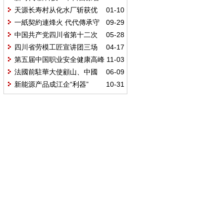
領康複康養西安論壇成功舉行
天源长寿村从化水厂斩获优
01-10
质矿泉水采矿权
一紙契約連烽火 代代傳承守
09-29
僑心
中国共产党四川省第十二次
05-28
代表大会在成都开幕
四川省劳模工匠宣讲团三场
04-17
线上宣讲观看人数超百万
第五届中国职业安全健康高峰
11-03
论坛暨第四届东北亚（吉林）安全
法國前駐華大使顧山、中國
06-09
应急产业博览会开幕
前駐法國大使趙進軍一行在波龍堡
新能源产品成江企“利器”
10-31
酒莊與中國藝術家徐裏深入交流