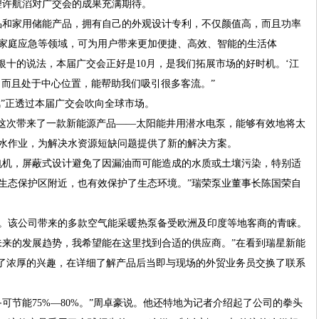
理许航滔对广交会的成果充满期待。
品和家用储能产品，拥有自己的外观设计专利，不仅颜值高，而且功率
家庭应急等领域，可为用户带来更加便捷、高效、智能的生活体
银十的说法，本届广交会正好是10月，是我们拓展市场的好时机。‘江
，而且处于中心位置，能帮助我们吸引很多客流。”
风”正透过本届广交会吹向全球市场。
，这次带来了一款新能源产品——太阳能井用潜水电泵，能够有效地将太
水作业，为解决水资源短缺问题提供了新的解决方案。
电机，屏蔽式设计避免了因漏油而可能造成的水质或土壤污染，特别适
生态保护区附近，也有效保护了生态环境。”瑞荣泵业董事长陈国荣自
。该公司带来的多款空气能采暖热泵备受欧洲及印度等地客商的青睐。
未来的发展趋势，我希望能在这里找到合适的供应商。”在看到瑞星新能
生了浓厚的兴趣，在详细了解产品后当即与现场的外贸业务员交换了联系
可节能75%—80%。”周卓豪说。他还特地为记者介绍起了公司的拳头