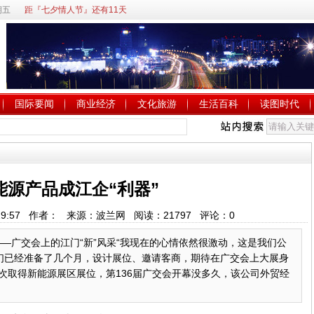
期五
距『七夕情人节』还有11天
国际要闻
商业经济
文化旅游
生活百科
读图时代
能源产品成江企“利器”
18:29:57 作者： 来源：波兰网 阅读：
21797
评论：
0
——广交会上的江门“新”风采“我现在的心情依然很激动，这是我们公
们已经准备了几个月，设计展位、邀请客商，期待在广交会上大展身
次取得新能源展区展位，第136届广交会开幕没多久，该公司外贸经