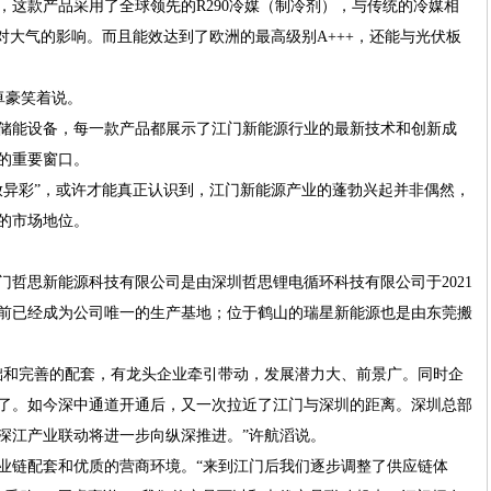
，这款产品采用了全球领先的R290冷媒（制冷剂），与传统的冷媒相
对大气的影响。而且能效达到了欧洲的最高级别A+++，还能与光伏板
卓豪笑着说。
储能设备，每一款产品都展示了江门新能源行业的最新技术和创新成
的重要窗口。
放异彩”，或许才能真正认识到，江门新能源产业的蓬勃兴起并非偶然，
的市场地位。
门哲思新能源科技有限公司是由深圳哲思锂电循环科技有限公司于2021
前已经成为公司唯一的生产基地；位于鹤山的瑞星新能源也是由东莞搬
础和完善的配套，有龙头企业牵引带动，发展潜力大、前景广。同时企
了。如今深中通道开通后，又一次拉近了江门与深圳的距离。深圳总部
深江产业联动将进一步向纵深推进。”许航滔说。
业链配套和优质的营商环境。“来到江门后我们逐步调整了供应链体