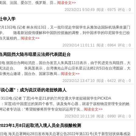
国、法国、爱尔兰、俄罗斯、芬...
阅读全文>>
2023/2/21 9:50:49 阅读：6975 评论：0
赴华入学
13日电 (记者 林永传)13日，又一批印尼赴华留学生从雅加达国际机场乘坐厦门
学。 随着新冠疫情缓解和中国防控措施的调整，到中国求学的印尼留学生已纷
返校的...
阅读全文>>
2023/2/14 11:01:11 阅读：6964 评论：0
当局阻挡大陆吊唁星云法师代表团赴台
电 据国台办网站消息，国台办发言人朱凤莲11日表示，由于民进党当局阻挡，大
无法赴台。 朱凤莲表示，台湾佛光山开山宗长星云法师2月5日在台湾圆寂，大
佛光山邀请，国台办、国家宗教局...
阅读全文>>
2023/2/12 13:47:10 阅读：6422 评论：0
年说心愿”：成为说汉语的老挝铁路人
日电 (记者 丁思)今年是21岁的兰州交通大学老挝籍留学生PICKDA
中文名：宋莲)在中国度过的第四个春节。谈及兔年心愿，就读于该校物流管理专业的她
记者专访说：“希望能够将所学专业知识运用于实...
阅读全文>>
2023/2/2 10:11:38 阅读：6990 评论：0
023年1月8日起取消入境人员全员核酸检测
电 海关总署网站28日发布海关总署公告2022年第131号(关于新型冠状病毒感染