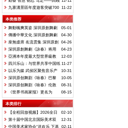
勤奋 智慧 韧忍 笃定——回顾
12-11
我与张文新老师47年的深情厚谊
九寨溝景區年度遊客突破700
11-22
萬人次
本类推荐
舞動颯爽英姿 深圳原創舞劇
05-01
《詠春》聖彼得堡首演綻放東方魅
傳播中華文化 深圳原創舞劇
04-30
力
《詠春》即將登陸馬林斯基劇院
座無虛席 名流雲集 深圳原創
04-26
舞劇《詠春》俄羅斯驚豔首秀
深圳原創舞劇《詠春》将用
04-23
舞姿引領俄羅斯觀衆領略中國文化
亞洲本年度最大型世界級教
12-03
魅力
育界會議 「大學校長高峰論壇
四川乐山：与世界共享中国纸
11-27
2024」舉行 全球 50 多間大學校長
艺“第一村”案例
以乐为媒 武侯区聚焦音乐产
10-31
及教育領袖出席
业新机遇
深圳原创舞剧《咏春》巴黎
10-05
首秀 塞纳河畔掀起“咏春”旋风
深圳原创舞剧《咏春》伦敦
08-31
首演“令人惊叹！”
《世界书画家报》更名为
08-15
《世界文化报》 开启文化传播新征
本类排行
程
【全程回放视频】2026全日
02-10
本华侨华人马年春节联欢晚会在日
第十届中国北京国际美术双
12-31
本东京隆重举行
年展在北京展览馆隆重开幕
中国美术家协会“送欢乐 下基
02-11