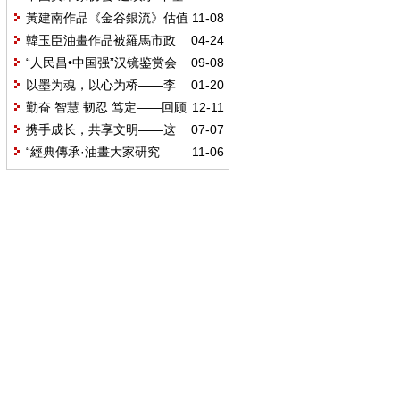
层”赴中铁建设集团西安东站项目开
黃建南作品《金谷銀流》估值
11-08
展慰问活动
1025萬美元 中國藝術力量閃耀國際
韓玉臣油畫作品被羅馬市政
04-24
舞台
府收藏
“人民昌•中国强”汉镜鉴赏会
09-08
在大唐西市成功举办！传世国宝惊
以墨为魂，以心为桥——李
01-20
艳亮相
庚的艺术人生与时代担当
勤奋 智慧 韧忍 笃定——回顾
12-11
我与张文新老师47年的深情厚谊
携手成长，共享文明——这
07-07
个暑假，150项未成年人关爱活动等
“經典傳承·油畫大家研究
11-06
你来参加！
展”開幕式暨《油畫大家研究系列》
新書發布會在京舉行