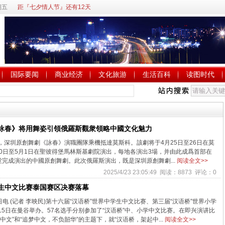
期五
距『七夕情人节』还有12天
国际要闻
商业经济
文化旅游
生活百科
读图时代
詠春》将用舞姿引領俄羅斯觀衆領略中國文化魅力
晚，深圳原創舞劇《詠春》演職團隊乘機抵達莫斯科。該劇将于4月25日至26日在莫
30日至5月1日在聖彼得堡馬林斯基劇院演出，每地各演出3場，并由此成爲首部在
堂完成演出的中國原創舞劇。此次俄羅斯演出，既是深圳原創舞劇...
阅读全文>>
2025/4/23 23:05:49 阅读：8873 评论：0
学生中文比赛泰国赛区决赛落幕
日电 (记者 李映民)第十六届“汉语桥”世界中学生中文比赛、第三届“汉语桥”世界小学
5日在曼谷举办。57名选手分别参加了“汉语桥”中、小学中文比赛。在即兴演讲比
中文”和“追梦中文，不负韶华”的主题下，就“汉语桥，架起中...
阅读全文>>