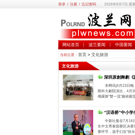
登录
/
注册
/
忘记密码
2026年8月7日 星
网站首页
波兰要闻
中国要闻
首页
>
文化旅游
当前位置：
文化旅游
深圳原創舞劇《
本网讯|4月23日
斯科大劇院演出，4月
俄羅斯“雙一流”藝術殿
“汉语桥”中小
中新社曼谷7月16
生中文秀泰国赛区决赛1
赛环节，选手们在“快乐