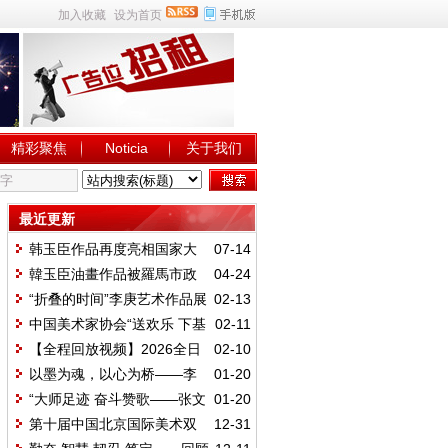
加入收藏
设为首页
精彩聚焦
Noticia
关于我们
最近更新
韩玉臣作品再度亮相国家大
07-14
剧院“古韵今辉—中国当代美术名家
韓玉臣油畫作品被羅馬市政
04-24
经典作品展”
府收藏
“折叠的时间”李庚艺术作品展
02-13
在香港成功举办
中国美术家协会“送欢乐 下基
02-11
层”赴中铁建设集团西安东站项目开
【全程回放视频】2026全日
02-10
展慰问活动
本华侨华人马年春节联欢晚会在日
以墨为魂，以心为桥——李
01-20
本东京隆重举行
庚的艺术人生与时代担当
“大师足迹 奋斗赞歌——张文
01-20
新艺术回顾展”在韩玉臣美术馆启幕
第十届中国北京国际美术双
12-31
年展在北京展览馆隆重开幕