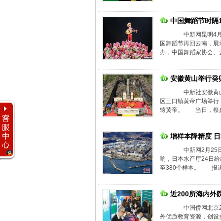
中国舞蹈节时隔
中新网昆明4月12
国舞蹈节再回云南，展
办，中国舞蹈家协会、云
安徽黄山举行癸
中新社安徽黄山4
区三口镇黄帝广场举行
辕黄帝。 当日，祭典
增样本降精度 
中新网2月25日
响，日本水产厅24日给
至380个样本。 报道
近200所海内
中国侨网北京2月
外优质教育资源，创设