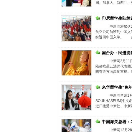
国、加拿大、新西兰、美
印尼留学生陆续
中新网雅加达2月
航空公司航班到中国入
纷返回中国入学。 当天
国台办：民进党
中新网2月11日
陆吊唁星云法师代表团
陆有关方面高度重视。应
来华留学生“兔
中新网兰州1月31
SOUKHASEUM(
近日接受中新社、中新网
中国海关总署：2
中新网12月28日