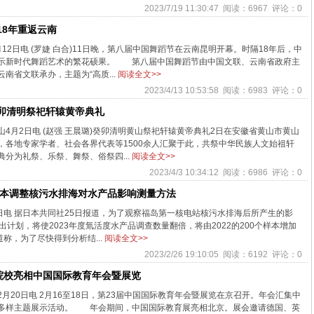
2023/7/19 11:30:47 阅读：6967 评论：0
18年重返云南
日电 (罗婕 白合)11日晚，第八届中国舞蹈节在云南昆明开幕。时隔18年后，中
示新时代舞蹈艺术的繁花硕果。 第八届中国舞蹈节由中国文联、云南省政府主
南省文联承办，主题为“高质...
阅读全文>>
2023/4/13 10:53:58 阅读：6983 评论：0
卯清明祭祀轩辕黄帝典礼
月2日电 (赵强 王晨璐)癸卯清明黄山祭祀轩辕黄帝典礼2日在安徽省黄山市黄山
，各地专家学者、社会各界代表等1500余人汇聚于此，共祭中华民族人文始祖轩
分为礼祭、乐祭、舞祭、俗祭四...
阅读全文>>
2023/4/3 10:34:12 阅读：6986 评论：0
日本调整核污水排海对水产品影响测量方法
电 据日本共同社25日报道，为了观察福岛第一核电站核污水排海后所产生的影
出计划，将使2023年度氚活度水产品调查数量翻倍，将由2022的200个样本增加
称，为了尽快得到分析结...
阅读全文>>
2023/2/26 19:10:05 阅读：6192 评论：0
外院校亮相中国国际教育年会暨展览
20日电 2月16至18日，第23届中国国际教育年会暨展览在京召开。年会汇集中
多样主题展示活动。 年会期间，中国国际教育展亮相北京。展会邀请德国、英